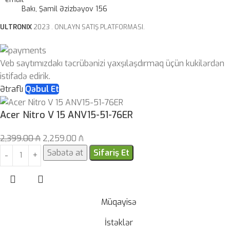
Bakı, Şamil Əzizbəyov 156
ULTRONIX
2023 . ONLAYN SATIŞ PLATFORMASI.
Veb saytımızdakı təcrübənizi yaxşılaşdırmaq üçün kukilərdən
istifadə edirik.
Ətraflı
Qəbul Et
Acer Nitro V 15 ANV15-51-76ER
2,399.00
₼
2,259.00
₼
Səbətə at
Sifariş Et
Müqayisə
İstəklər