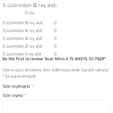
5 üzərindən
0
rəy aldı
0 rəy
5 üzərindən
5
rəy aldı
0
5 üzərindən
4
rəy aldı
0
5 üzərindən
3
rəy aldı
0
5 üzərindən
2
rəy aldı
0
5 üzərindən
1
rəy aldı
0
Be the first to review “Acer Nitro V 15 ANV15-51-76ER”
Sizin e-poçt ünvanınız dərc edilməyəcəkdir.
Gərəkli sahələr
*
ilə işarələnmişdir
Sizin reytinqiniz
*
Sizin rəyiniz
*