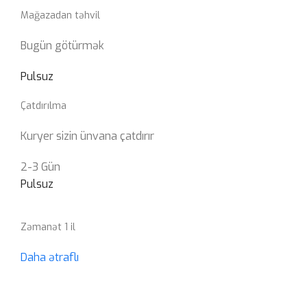
Mağazadan təhvil
Bugün götürmək
Pulsuz
Çatdırılma
Kuryer sizin ünvana çatdırır
2-3 Gün
Pulsuz
Zəmanət 1 il
Daha ətraflı