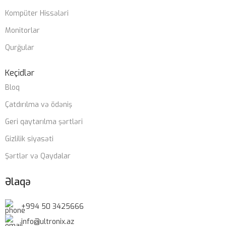
Gigabyte Z790 DDR5 wifi
Kompüter Hissələri
Monitorlar
CASE
ZALMAN M4
Qurğular
SOYUTMA SISTEMI
Keçidlər
Bloq
Zalman Liquid coller
Çatdırılma və ödəniş
Geri qaytarılma şərtləri
QIDA BLOKU
Gizlilik siyasəti
Zalman 850W 80+ gold
Şərtlər və Qaydalar
ZƏMANƏT MÜDDƏTI
Əlaqə
12 ay
+994 50 3425666
info@ultronix.az