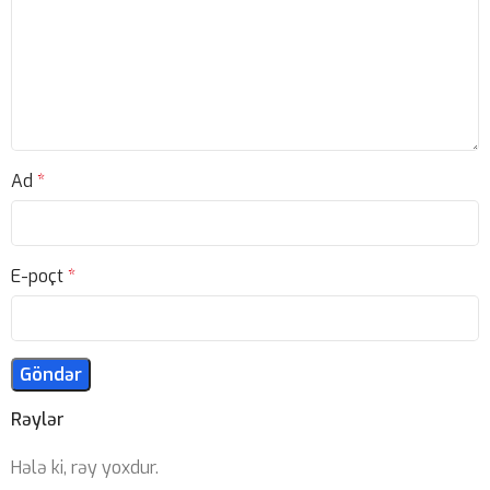
Ad
*
E-poçt
*
Rəylər
Hələ ki, rəy yoxdur.