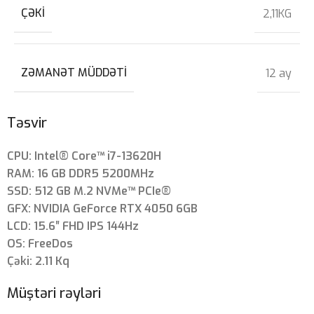
ÇƏKI
2,11KG
ZƏMANƏT MÜDDƏTI
12 ay
Təsvir
CPU: Intel® Core™ i7-13620H
RAM: 16 GB DDR5 5200MHz
SSD: 512 GB M.2 NVMe™ PCIe®
GFX: NVIDIA GeForce RTX 4050 6GB
LCD: 15.6″ FHD IPS 144Hz
OS: FreeDos
Çəki: 2.11 Kq
Müştəri rəyləri