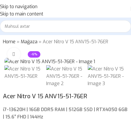
Skip to navigation
Skip to main content
Home
»
Mağaza
»
Acer Nitro V 15 ANV15-51-76ER
Böyütmək üçün klikləyin
-6%
Acer Nitro V 15 ANV15-51-76ER
i7-13620H | 16GB DDR5 RAM | 512GB SSD | RTX4050 6GB
| 15.6″ FHD | 144Hz