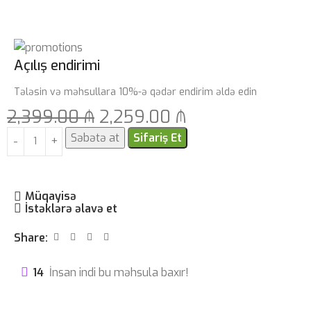
Açılış endirimi
Tələsin və məhsullara 10%-ə qədər endirim əldə edin
2,399.00
₼
2,259.00
₼
Səbətə at
Sifariş Et
Müqayisə
İstəklərə əlavə et
Share:
14
İnsan indi bu məhsula baxır!