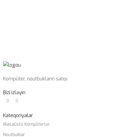
QRAFIK KART
KABEL NÖVÜ
RTX 4070 SUPER 12GB
USB Type-C Çıxarılan
PROSESSOR
SWITCH
Blue
I7-14700KF
OPERATIV YADDAŞ
Kompüter, noutbukların satışı
32GB 6400mhz G-Skill
Bizi izləyin
SSD
1TB nvme m2
Kateqoriyalar
Masaüstü Kompüterlər
PLATA
Noutbuklar