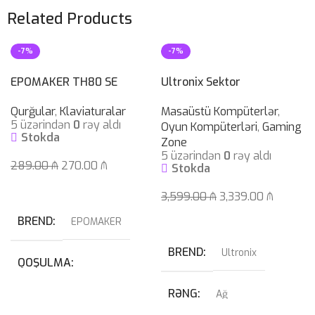
Related Products
-7%
-7%
EPOMAKER TH80 SE
Ultronix Sektor
Qurğular
,
Klaviaturalar
Masaüstü Kompüterlər
,
5 üzərindən
0
rəy aldı
Oyun Kompüterləri
,
Gaming
Stokda
Zone
5 üzərindən
0
rəy aldı
289.00
₼
270.00
₼
Stokda
Səbətə At
3,599.00
₼
3,339.00
₼
Səbətə At
BREND
EPOMAKER
BREND
Ultronix
QOŞULMA
RƏNG
Ağ
USB
,
USB Type-C