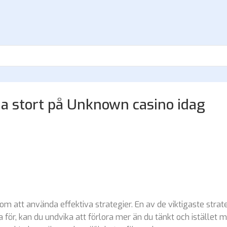
na stort på Unknown casino idag
 om att använda effektiva strategier. En av de viktigaste strat
 för, kan du undvika att förlora mer än du tänkt och istället 