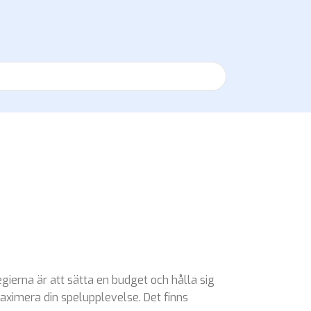
egierna är att sätta en budget och hålla sig
maximera din spelupplevelse. Det finns