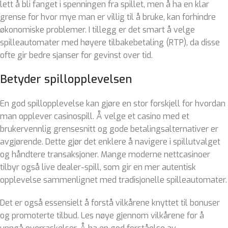
lett å bli fanget i spenningen fra spillet, men å ha en klar
grense for hvor mye man er villig til å bruke, kan forhindre
økonomiske problemer. I tillegg er det smart å velge
spilleautomater med høyere tilbakebetaling (RTP), da disse
ofte gir bedre sjanser for gevinst over tid.
Betyder spillopplevelsen
En god spillopplevelse kan gjøre en stor forskjell for hvordan
man opplever casinospill. Å velge et casino med et
brukervennlig grensesnitt og gode betalingsalternativer er
avgjørende. Dette gjør det enklere å navigere i spillutvalget
og håndtere transaksjoner. Mange moderne nettcasinoer
tilbyr også live dealer-spill, som gir en mer autentisk
opplevelse sammenlignet med tradisjonelle spilleautomater.
Det er også essensielt å forstå vilkårene knyttet til bonuser
og promoterte tilbud. Les nøye gjennom vilkårene for å