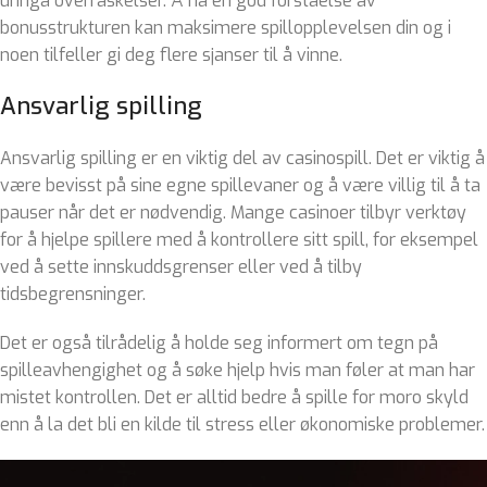
unngå overraskelser. Å ha en god forståelse av
bonusstrukturen kan maksimere spillopplevelsen din og i
noen tilfeller gi deg flere sjanser til å vinne.
Ansvarlig spilling
Ansvarlig spilling er en viktig del av casinospill. Det er viktig å
være bevisst på sine egne spillevaner og å være villig til å ta
pauser når det er nødvendig. Mange casinoer tilbyr verktøy
for å hjelpe spillere med å kontrollere sitt spill, for eksempel
ved å sette innskuddsgrenser eller ved å tilby
tidsbegrensninger.
Det er også tilrådelig å holde seg informert om tegn på
spilleavhengighet og å søke hjelp hvis man føler at man har
mistet kontrollen. Det er alltid bedre å spille for moro skyld
enn å la det bli en kilde til stress eller økonomiske problemer.