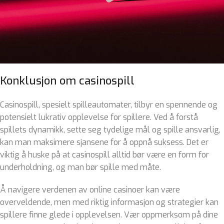
Konklusjon om casinospill
Casinospill, spesielt spilleautomater, tilbyr en spennende og
potensielt lukrativ opplevelse for spillere. Ved å forstå
spillets dynamikk, sette seg tydelige mål og spille ansvarlig,
kan man maksimere sjansene for å oppnå suksess. Det er
viktig å huske på at casinospill alltid bør være en form for
underholdning, og man bør spille med måte.
Å navigere verdenen av online casinoer kan være
overveldende, men med riktig informasjon og strategier kan
spillere finne glede i opplevelsen. Vær oppmerksom på dine