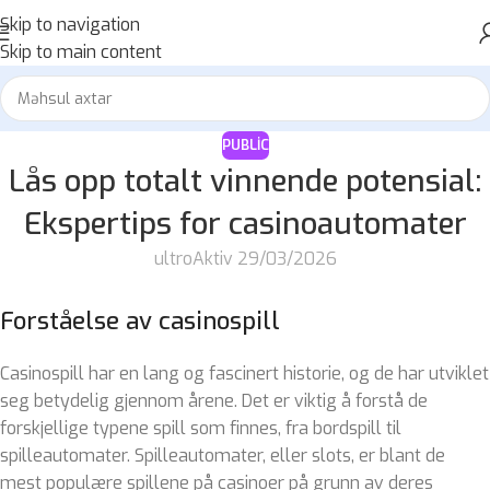
Skip to navigation
Skip to main content
PUBLIC
Lås opp totalt vinnende potensial:
Ekspertips for casinoautomater
ultro
Aktiv 29/03/2026
Forståelse av casinospill
Casinospill har en lang og fascinert historie, og de har utviklet
seg betydelig gjennom årene. Det er viktig å forstå de
forskjellige typene spill som finnes, fra bordspill til
spilleautomater. Spilleautomater, eller slots, er blant de
mest populære spillene på casinoer på grunn av deres