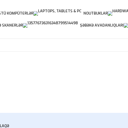
TÜ KOMPÜTERLƏR
NOUTBUKLAR
Ə SKANERLƏR
ŞƏBƏKƏ AVADANLIQLARI
LAQƏ