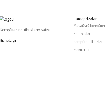
Kateqoriyalar
Masaüstü Kompüter
Kompüter, noutbukların satışı
Noutbuklar
Bizi izləyin
Kompüter Hissələri
Monitorlar
Qurğular
ULTRONIX
2023 . ONLAYN SATIŞ PLATFORMASI.
Veb saytımızdakı təcrübənizi yaxşılaşdırmaq üçün kukilərdən ist
Ətraflı
Qəbul Et
0
Müqayisə
0
İstəklər