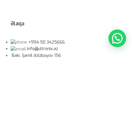
Əlaqə
+994 50 3425666
info@ultronix.az
Bakı, Şamil Əzizbəyov 156