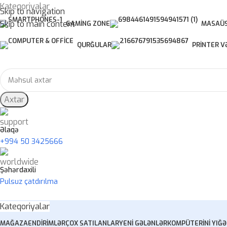
Kateqoriyalar
Skip to navigation
Skip to main content
GAMING ZONE
MASAÜS
QURĞULAR
PRINTER V
Axtar
Əlaqə
+994 50 3425666
Şəhərdaxili
Pulsuz çatdırılma
Kateqoriyalar
MAĞAZA
ENDIRIMLƏR
ÇOX SATILANLAR
YENI GƏLƏNLƏR
KOMPÜTERINI YIĞ
Ə