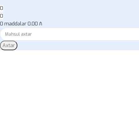
0
0
0
maddələr
0.00
₼
Axtar