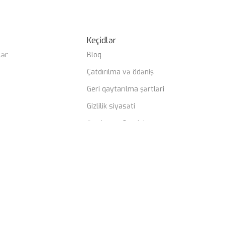
Keçidlər
lər
Bloq
Çatdırılma və ödəniş
Geri qaytarılma şərtləri
Gizlilik siyasəti
Şərtlər və Qaydalar
ifadə edirik.