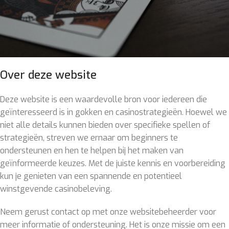
Over deze website
Deze website is een waardevolle bron voor iedereen die
geïnteresseerd is in gokken en casinostrategieën. Hoewel we
niet alle details kunnen bieden over specifieke spellen of
strategieën, streven we ernaar om beginners te
ondersteunen en hen te helpen bij het maken van
geïnformeerde keuzes. Met de juiste kennis en voorbereiding
kun je genieten van een spannende en potentieel
winstgevende casinobeleving.
Neem gerust contact op met onze websitebeheerder voor
meer informatie of ondersteuning. Het is onze missie om een